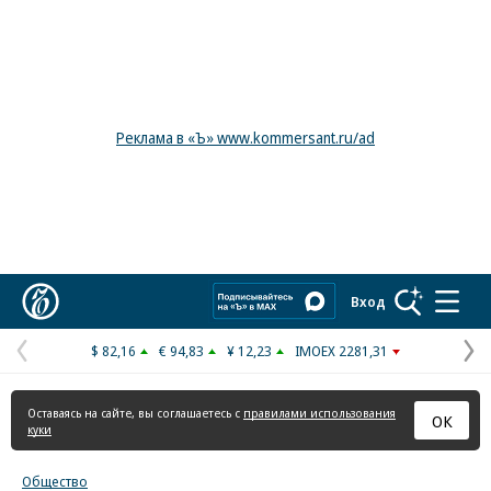
Реклама в «Ъ» www.kommersant.ru/ad
Коммерсантъ
Вход
$ 82,16
€ 94,83
¥ 12,23
IMOEX 2281,31
Предыдущая
С
страница
с
Оставаясь на сайте, вы соглашаетесь с
правилами использования
ОК
куки
Общество