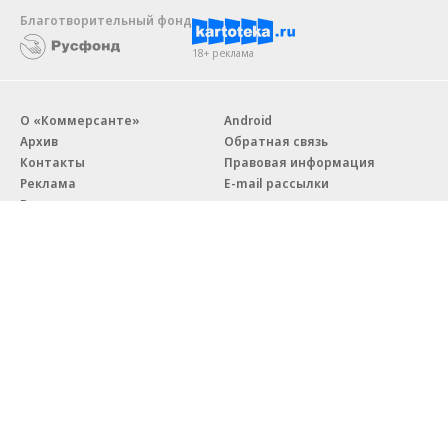
Благотворительный фонд
18+ реклама
О «Коммерсанте»
Android
Архив
Обратная связь
Контакты
Правовая информация
Реклама
E-mail рассылки
Вакансии
18+
© АО «Коммерсантъ». 127006, Москва, Оружейный переулок д. 41,
тел. +7 (495) 797-69-70.
Сетевое издание «Коммерсантъ» (доменное имя сайта:
kommersant.ru) зарегистрировано Федеральной службой
по надзору в сфере связи, информационных технологий и массовых
коммуникаций (Роскомнадзор), регистрационный номер и дата
принятия решения о регистрации: серия
Эл № ФС77-76922