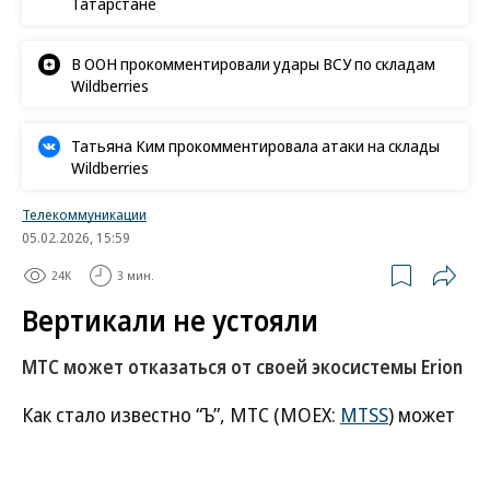
Татарстане
В ООН прокомментировали удары ВСУ по складам
Wildberries
Татьяна Ким прокомментировала атаки на склады
Wildberries
Телекоммуникации
05.02.2026, 15:59
24K
3 мин.
Вертикали не устояли
МТС может отказаться от своей экосистемы Erion
Как стало известно “Ъ”, МТС (MOEX:
MTSS
) может
ликвидировать свою экосистему под новым
брендом Erion. Вертикаль Web Services (MWS), куда