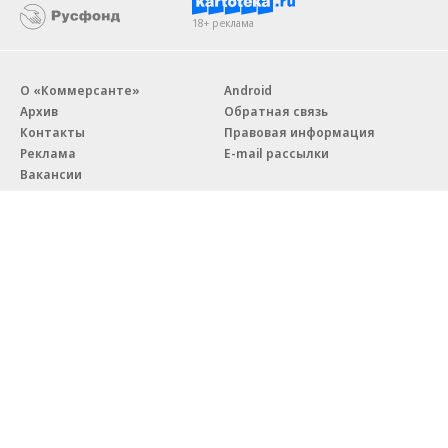
18+ реклама
О «Коммерсанте»
Android
Архив
Обратная связь
Контакты
Правовая информация
Реклама
E-mail рассылки
Вакансии
18+
© АО «Коммерсантъ». 127006, Москва, Оружейный переулок д. 41,
тел. +7 (495) 797-69-70.
Сетевое издание «Коммерсантъ» (доменное имя сайта:
kommersant.ru) зарегистрировано Федеральной службой
по надзору в сфере связи, информационных технологий и массовых
коммуникаций (Роскомнадзор), регистрационный номер и дата
принятия решения о регистрации: серия
Эл № ФС77-76922
от 11 октября 2019 г.
Партнерские проекты/материалы, новости компаний, материалы