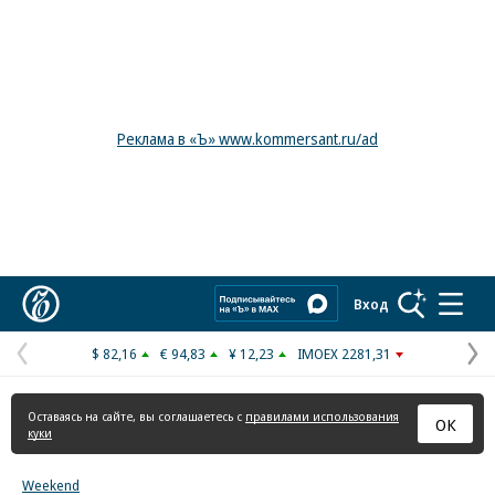
Реклама в «Ъ» www.kommersant.ru/ad
Коммерсантъ
Вход
$ 82,16
€ 94,83
¥ 12,23
IMOEX 2281,31
Предыдущая
С
страница
с
Оставаясь на сайте, вы соглашаетесь с
правилами использования
ОК
куки
Weekend