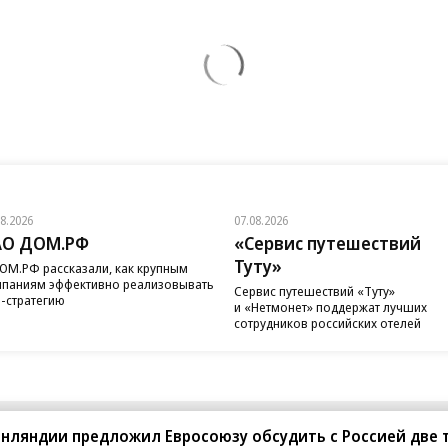
08.2026
07.08.2026
АО ДОМ.РФ
«Сервис путешествий
Туту»
ОМ.РФ рассказали, как крупным
паниям эффективно реализовывать
Сервис путешествий «Туту»
-стратегию
и «Нетмонет» поддержат лучших
сотрудников российских отелей
инляндии предложил Евросоюзу обсудить с Россией две
санте»
Реклама
Обратная связь