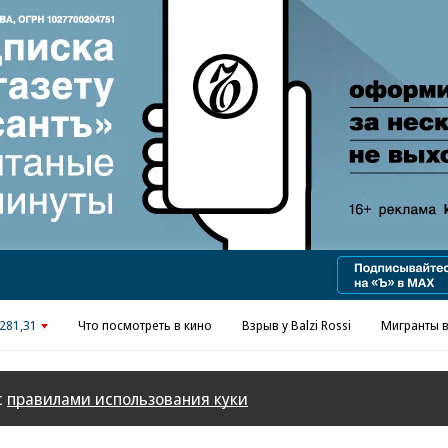
Реклама в «Ъ» www.kommersant.ru/ad
281,31
Что посмотреть в кино
Взрыв у Balzi Rossi
Мигранты в
с
правилами использования куки