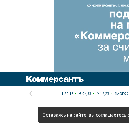
Коммерсантъ
$ 82,16
€ 94,83
¥ 12,23
IMOEX 2
Предыдущая
страница
Оставаясь на сайте, вы соглашаетесь 