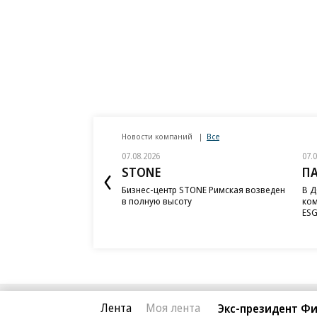
Новости компаний
Все
07.08.2026
07.
STONE
П
Бизнес-центр STONE Римская возведен
В Д
в полную высоту
ком
ESG
Лента
Моя лента
Экс-президент Ф
Благотворительный фонд
О «Коммер