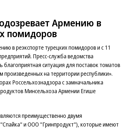
подозревает Армению в
их помидоров
нию в реэкспорте турецких помидоров и с 11
предприятий. Пресс-служба ведомства
сь благоприятная ситуация для поставок томатов
м произведенных на территории республики».
ворах Россельхознадзора с замначальника
продуктов Минсельхоза Армении Егише
авляются преимущественно двумя
"Спайка" и ООО "Гринпродукт"), которые имеют