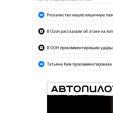
Роскачество нашло кишечную пало
В Ozon рассказали об атаке на ло
В ООН прокомментировали удары В
Татьяна Ким прокомментировала а