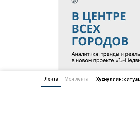
Фото: Игорь Иванко, Коммерсантъ
Лента
Моя лента
Хуснуллин: ситуа
Происшествия
14.07.2025, 17:10
Пока Старый Свет подсчитывает св
Один срок за два п
юрисдикции Ближнего Востока. Но н
5K
становится на 380 миллионеров бол
Экс-владельца Внешпромбанка вн
Америка: миграция частного капит
3 мин.
В Москве суд повторно в заочном п
с семизначной суммой на счетах. В