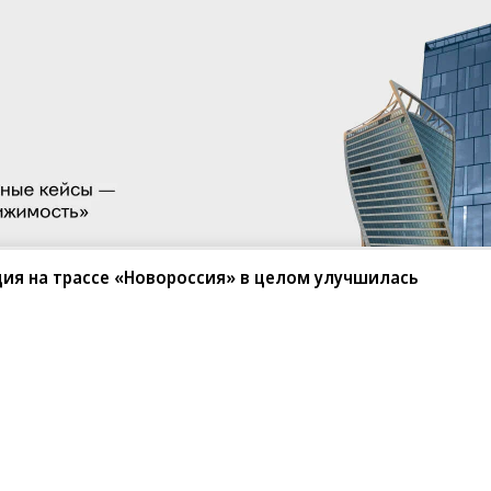
ция на трассе «Новороссия» в целом улучшилась
оих уезжающих, в выигрыше остаются
роцесса
е только ближнего. В Китае каждый день
ьше. Остается центром притяжения денег и
овь заочно приговорили к 14 годам
ала ежедневно приводит сюда тысячу резидентов
орядке приговорил к 14 годам колонии
ектор движения россиян преимущественно