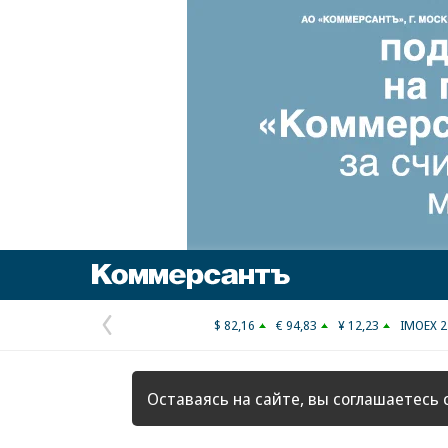
Коммерсантъ
$ 82,16
€ 94,83
¥ 12,23
IMOEX 2
Предыдущая
страница
Оставаясь на сайте, вы соглашаетесь 