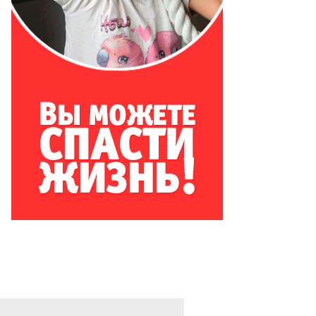
то:
орь
анко,
ммерсантъ