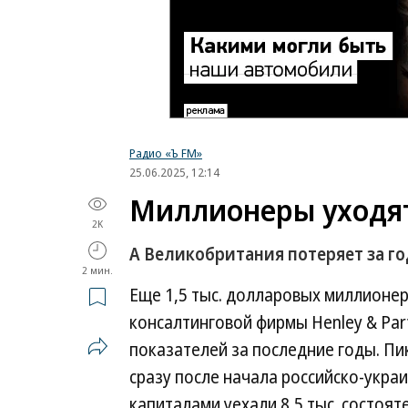
Радио «Ъ FM»
25.06.2025, 12:14
Миллионеры уходят
2K
А Великобритания потеряет за г
2 мин.
Еще 1,5 тыс. долларовых миллионер
консалтинговой фирмы Henley & Part
показателей за последние годы. Пик
сразу после начала российско-украи
капиталами уехали 8,5 тыс. состоят