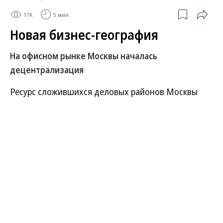
17K
5 мин.
Новая бизнес-география
На офисном рынке Москвы началась
децентрализация
Ресурс сложившихся деловых районов Москвы
практически исчерпан: в них уже нет новых
площадок под застройку и свободных офисов.
Активно развиваться на этом фоне начали новые
локации, нередко выступающие логичным
продолжением традиционных. Купить здесь офис
можно в среднем на 20–30% дешевле, чем в
центре города, а интерес компаний к таким
площадям растет.