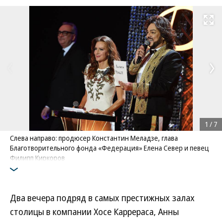
Развернуть на
1
/
7
Слева направо: продюсер Константин Меладзе, глава
Благотворительного фонда «Федерация» Елена Север и певец
Филипп Киркоров
Фото: Коммерсантъ / Кристина Кормилицына
/
купить фото
Два вечера подряд в самых престижных залах
столицы в компании Хосе Каррераса, Анны