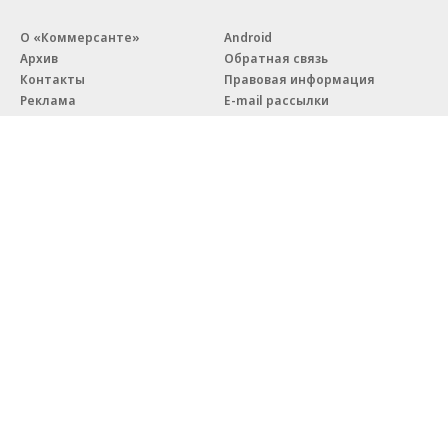
О «Коммерсанте»
Android
Архив
Обратная связь
Контакты
Правовая информация
Реклама
E-mail рассылки
Вакансии
18+
© АО «Коммерсантъ». 127006, Москва, Оружейный переулок д. 41,
тел. +7 (495) 797-69-70.
Сетевое издание «Коммерсантъ» (доменное имя сайта:
kommersant.ru) зарегистрировано Федеральной службой
по надзору в сфере связи, информационных технологий и массовых
коммуникаций (Роскомнадзор), регистрационный номер и дата
принятия решения о регистрации: серия
Эл № ФС77-76922
от 11 октября 2019 г.
Партнерские проекты/материалы, новости компаний, материалы
с пометкой «Промо» и «Официальное сообщение» опубликованы
на коммерческой основе.