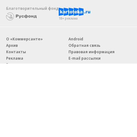
Благотворительный фонд
18+ реклама
О «Коммерсанте»
Android
Архив
Обратная связь
Контакты
Правовая информация
Реклама
E-mail рассылки
Вакансии
18+
© АО «Коммерсантъ». 127006, Москва, Оружейный переулок д. 41,
тел. +7 (495) 797-69-70.
Сетевое издание «Коммерсантъ» (доменное имя сайта:
kommersant.ru) зарегистрировано Федеральной службой
по надзору в сфере связи, информационных технологий и массовых
коммуникаций (Роскомнадзор), регистрационный номер и дата
принятия решения о регистрации: серия
Эл № ФС77-76922