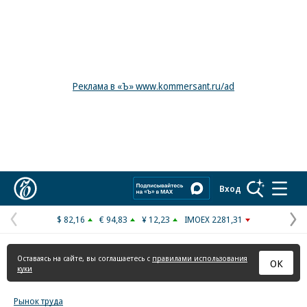
Реклама в «Ъ» www.kommersant.ru/ad
Коммерсантъ
Вход
$ 82,16
€ 94,83
¥ 12,23
IMOEX 2281,31
Предыдущая
С
страница
с
Оставаясь на сайте, вы соглашаетесь с
правилами использования
ОК
куки
Рынок труда