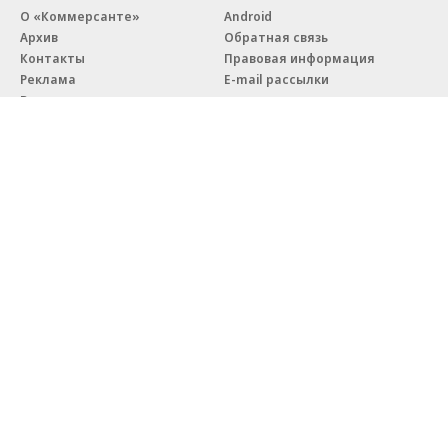
О «Коммерсанте»
Android
Архив
Обратная связь
Контакты
Правовая информация
Реклама
E-mail рассылки
Вакансии
18+
© АО «Коммерсантъ». 127006, Москва, Оружейный переулок д. 41,
тел. +7 (495) 797-69-70.
Сетевое издание «Коммерсантъ» (доменное имя сайта:
kommersant.ru) зарегистрировано Федеральной службой
по надзору в сфере связи, информационных технологий и массовых
коммуникаций (Роскомнадзор), регистрационный номер и дата
принятия решения о регистрации: серия
Эл № ФС77-76922
от 11 октября 2019 г.
Партнерские проекты/материалы, новости компаний, материалы
с пометкой «Промо» и «Официальное сообщение» опубликованы
на коммерческой основе.
На kommersant.ru применяются рекомендательные технологии.