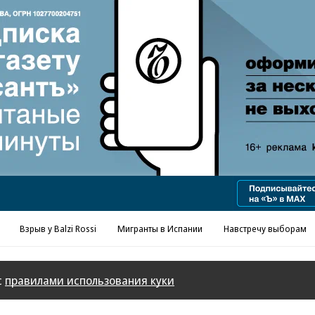
Реклама в «Ъ» www.kommersant.ru/ad
Взрыв у Balzi Rossi
Мигранты в Испании
Навстречу выборам
с
правилами использования куки