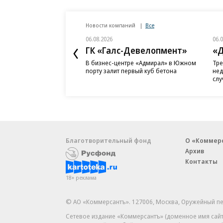
Новости компаний
Все
06.08.2026
06.
ГК «Галс-Девелопмент»
«Д
В бизнес-центре «Адмирал» в Южном
Тре
порту залит первый куб бетона
нед
слу
Благотворительный фонд
О «Коммер
Архив
Контакты
18+ реклама
© АО «Коммерсантъ». 127006, Москва, Оружейный пе
Сетевое издание «Коммерсантъ» (доменное имя сайт