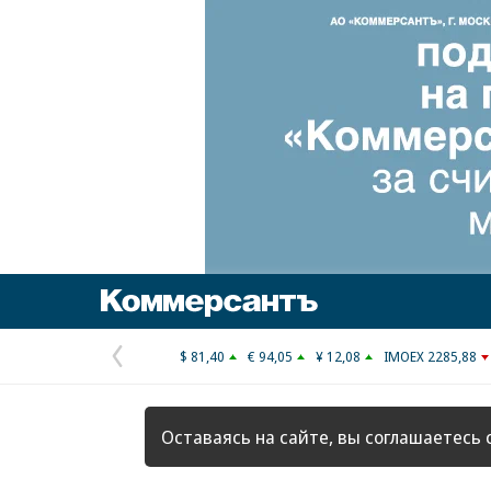
Коммерсантъ
$ 81,40
€ 94,05
¥ 12,08
IMOEX 2285,88
Предыдущая
страница
Оставаясь на сайте, вы соглашаетесь 