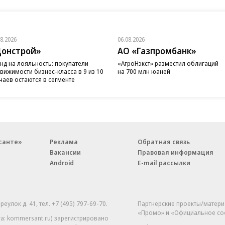
08.2026
06.08.2026
онстрой»
АО «Газпромбанк»
нд на лояльность: покупатели
«АгроНэкст» разместил облигаций
вижимости бизнес-класса в 9 из 10
на 700 млн юаней
чаев остаются в сегменте
санте»
Реклама
Обратная связь
Вакансии
Правовая информация
Android
E-mail рассылки
реулок д. 41,
тел. +7 (495) 797-69-70.
Партнерские проекты/матери
«Промо» и «Официальное со
а: kommersant.ru) зарегистрировано