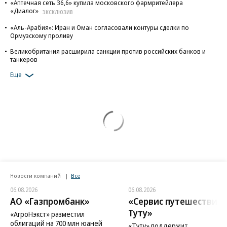
«Аптечная сеть 36,6» купила московского фармритейлера
«Диалог»
ЭКСКЛЮЗИВ
«Аль-Арабия»: Иран и Оман согласовали контуры сделки по
Ормузскому проливу
Великобритания расширила санкции против российских банков и
танкеров
Еще
Новости компаний
Все
06.08.2026
06.08.2026
АО «Газпромбанк»
«Сервис путешествий
Туту»
«АгроНэкст» разместил
облигаций на 700 млн юаней
«Туту» поддержит