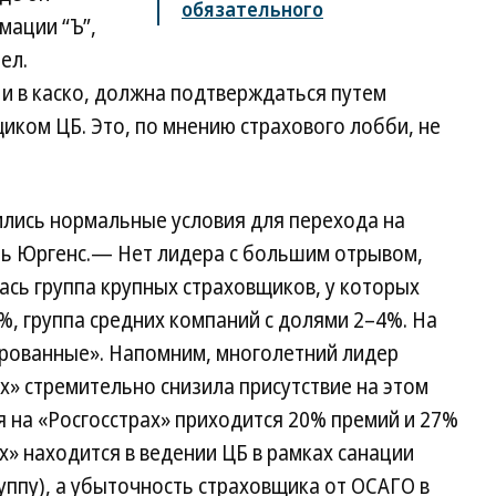
обязательного
мации “Ъ”,
ел.
и в каско, должна подтверждаться путем
ком ЦБ. Это, по мнению страхового лобби, не
ились нормальные условия для перехода на
ь Юргенс.— Нет лидера с большим отрывом,
сь группа крупных страховщиков, у которых
%, группа средних компаний с долями 2–4%. На
ированные». Напомним, многолетний лидер
» стремительно снизила присутствие на этом
я на «Росгосстрах» приходится 20% премий и 27%
х» находится в ведении ЦБ в рамках санации
руппу), а убыточность страховщика от ОСАГО в