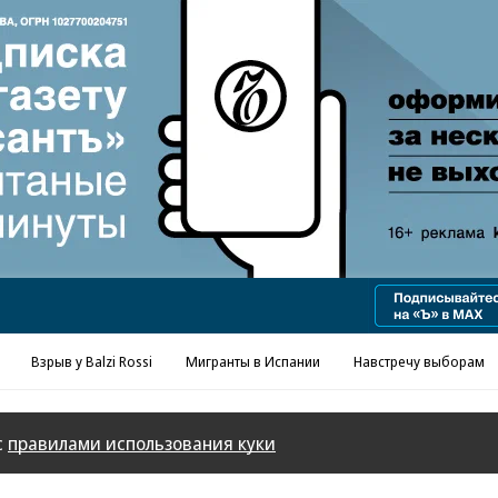
Реклама в «Ъ» www.kommersant.ru/ad
Взрыв у Balzi Rossi
Мигранты в Испании
Навстречу выборам
с
правилами использования куки