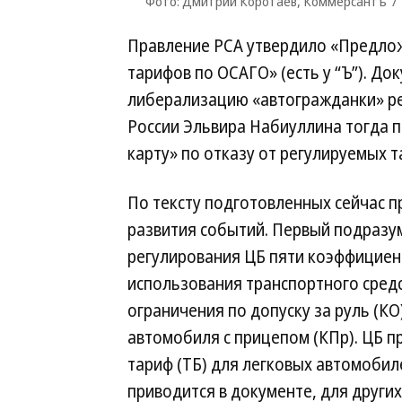
Фото: Дмитрий Коротаев, Коммерсантъ
Правление РСА утвердило «Предло
тарифов по ОСАГО» (есть у “Ъ”). До
либерализацию «автогражданки» рег
России Эльвира Набиуллина тогда
карту» по отказу от регулируемых та
По тексту подготовленных сейчас 
развития событий. Первый подразум
регулирования ЦБ пяти коэффициен
использования транспортного средст
ограничения по допуску за руль (КО
автомобиля с прицепом (КПр). ЦБ 
тариф (ТБ) для легковых автомобиле
приводится в документе, для други