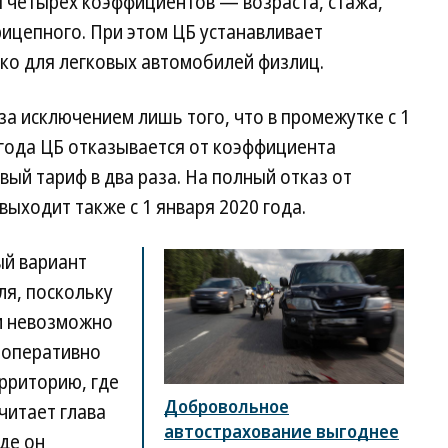
я четырех коэффициентов — возраста, стажа,
рицепного. При этом ЦБ устанавливает
ько для легковых автомобилей физлиц.
за исключением лишь того, что в промежутке с 1
 года ЦБ отказывается от коэффициента
вый тариф в два раза. На полный отказ от
ыходит также с 1 января 2020 года.
ый вариант
ля, поскольку
и невозможно
 оперативно
рриторию, где
Добровольное
читает глава
автострахование выгоднее
де он