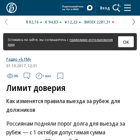
Коммерсантъ
Вход
$ 82,16
€ 94,83
¥ 12,23
IMOEX 2281,31
Предыдущая
С
страница
с
Оставаясь на сайте, вы соглашаетесь с
правилами использования
ОК
куки
Радио «Ъ FM»
01.10.2017, 12:31
286
1 мин.
Лимит доверия
Как изменятся правила выезда за рубеж для
должников
Россиянам подняли порог долга для выезда за
рубеж — с 1 октября допустимая сумма