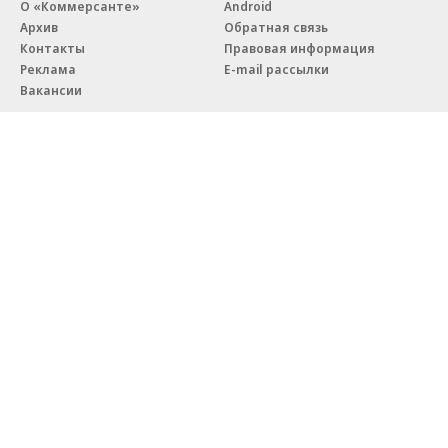
О «Коммерсанте»
Android
Архив
Обратная связь
Контакты
Правовая информация
Реклама
E-mail рассылки
Вакансии
18+
© АО «Коммерсантъ». 127006, Москва, Оружейный переулок д. 41,
тел. +7 (495) 797-69-70.
Сетевое издание «Коммерсантъ» (доменное имя сайта:
kommersant.ru) зарегистрировано Федеральной службой
по надзору в сфере связи, информационных технологий и массовых
коммуникаций (Роскомнадзор), регистрационный номер и дата
принятия решения о регистрации: серия
Эл № ФС77-76922
от 11 октября 2019 г.
Партнерские проекты/материалы, новости компаний, материалы
с пометкой «Промо» и «Официальное сообщение» опубликованы
на коммерческой основе.
На kommersant.ru применяются рекомендательные технологии.
Подробнее