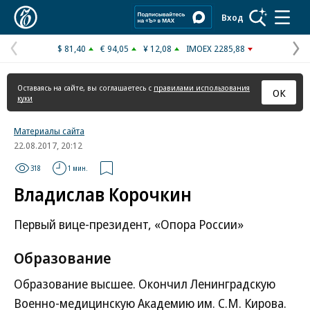
Коммерсантъ
Вход
$ 81,40
€ 94,05
¥ 12,08
IMOEX 2285,88
Предыдущая
С
страница
с
Оставаясь на сайте, вы соглашаетесь с
правилами использования
ОК
куки
Материалы сайта
22.08.2017, 20:12
318
1 мин.
Владислав Корочкин
Первый вице-президент, «Опора России»
Образование
Образование высшее. Окончил Ленинградскую
Военно-медицинскую Академию им. С.М. Кирова.