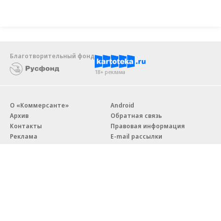
Благотворительный фонд
18+ реклама
О «Коммерсанте»
Android
Архив
Обратная связь
Контакты
Правовая информация
Реклама
E-mail рассылки
Вакансии
18+
© АО «Коммерсантъ». 127006, Москва, Оружейный переулок д. 41,
тел. +7 (495) 797-69-70.