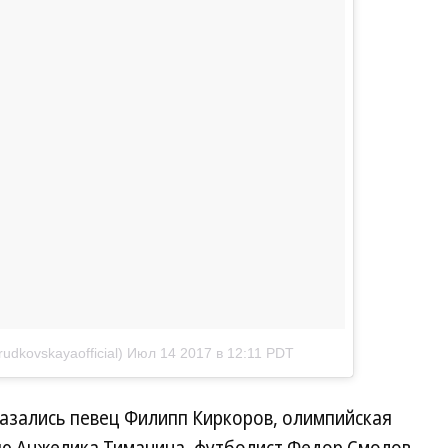
dkovskayaofficial)
Июл 14 2017 в 12:11 PDT
казались певец Филипп Киркоров, олимпийская
ю Анжелика Тиманина, футболист Федор Смолов