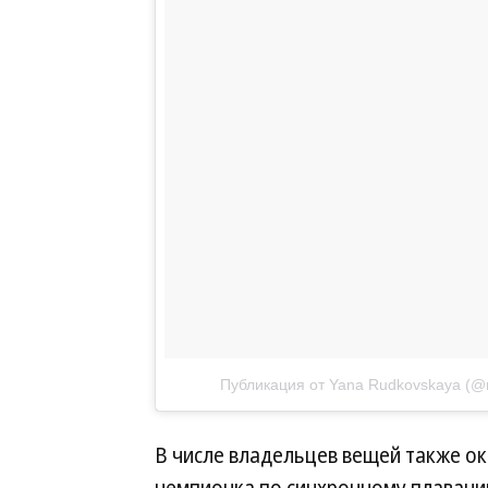
Публикация от Yana Rudkovskaya (@ru
В числе владельцев вещей также о
чемпионка по синхронному плавани