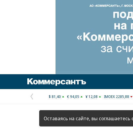
Коммерсантъ
$ 81,40
€ 94,05
¥ 12,08
IMOEX 2285,88
Предыдущая
страница
Оставаясь на сайте, вы соглашаетесь 