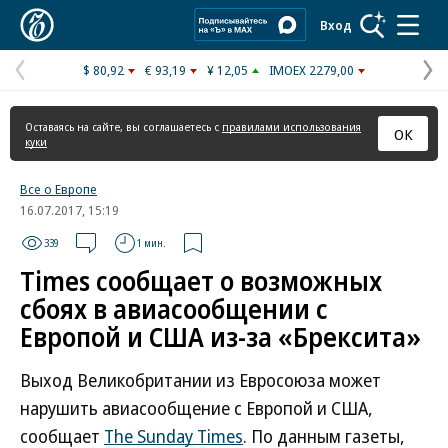
Коммерсантъ
Вход
$ 80,92
€ 93,19
¥ 12,05
IMOEX 2279,00
Предыдущая
С
страница
с
Оставаясь на сайте, вы соглашаетесь с
правилами использования
ОК
куки
Все о Европе
16.07.2017, 15:19
339
1 мин.
Times сообщает о возможных
сбоях в авиасообщении с
Европой и США из-за «Брексита»
Выход Великобритании из Евросоюза может
нарушить авиасообщение с Европой и США,
сообщает
The Sunday Times
. По данным газеты,