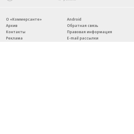
О «Коммерсанте»
Android
Архив
Обратная связь
Контакты
Правовая информация
Реклама
E-mail рассылки
Вакансии
18+
© АО «Коммерсантъ». 127006, Москва, Оружейный переулок д. 41,
тел. +7 (495) 797-69-70.
Сетевое издание «Коммерсантъ» (доменное имя сайта:
kommersant.ru) зарегистрировано Федеральной службой
по надзору в сфере связи, информационных технологий и массовых
коммуникаций (Роскомнадзор), регистрационный номер и дата
принятия решения о регистрации: серия
Эл № ФС77-76922
от 11 октября 2019 г.
Партнерские проекты/материалы, новости компаний, материалы
с пометкой «Промо» и «Официальное сообщение» опубликованы