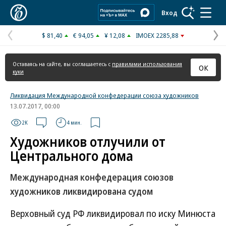
Коммерсантъ
Вход
$ 81,40
€ 94,05
¥ 12,08
IMOEX 2285,88
Предыдущая
С
страница
с
Оставаясь на сайте, вы соглашаетесь с
правилами использования
ОК
куки
Ликвидация Международной конфедерации союза художников
13.07.2017, 00:00
2K
4 мин.
Художников отлучили от
Центрального дома
Международная конфедерация союзов
художников ликвидирована судом
Верховный суд РФ ликвидировал по иску Минюста