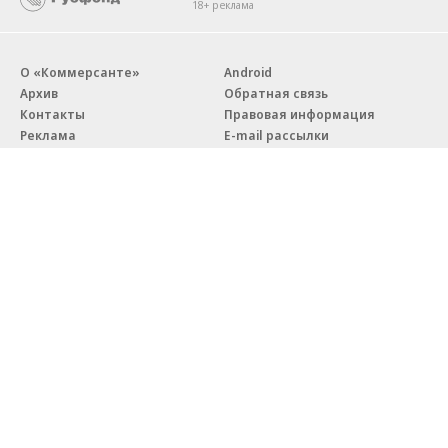
18+ реклама
О «Коммерсанте»
Android
Архив
Обратная связь
Контакты
Правовая информация
Реклама
E-mail рассылки
Вакансии
18+
© АО «Коммерсантъ». 127006, Москва, Оружейный переулок д. 41,
тел. +7 (495) 797-69-70.
Сетевое издание «Коммерсантъ» (доменное имя сайта:
kommersant.ru) зарегистрировано Федеральной службой
по надзору в сфере связи, информационных технологий и массовых
коммуникаций (Роскомнадзор), регистрационный номер и дата
принятия решения о регистрации: серия
Эл № ФС77-76922
от 11 октября 2019 г.
Партнерские проекты/материалы, новости компаний, материалы
с пометкой «Промо» и «Официальное сообщение» опубликованы