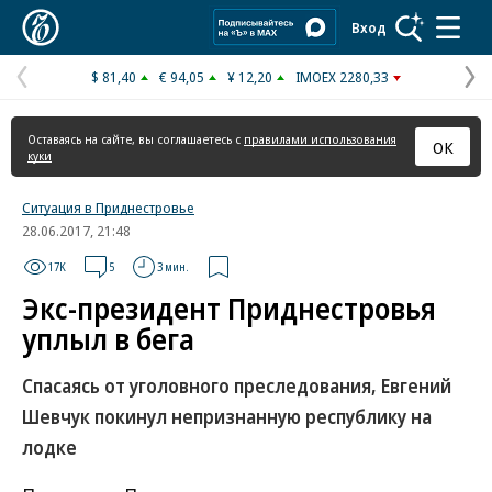
Коммерсантъ
Вход
$ 81,40
€ 94,05
¥ 12,20
IMOEX 2280,33
Предыдущая
С
страница
с
Оставаясь на сайте, вы соглашаетесь с
правилами использования
ОК
куки
Ситуация в Приднестровье
28.06.2017, 21:48
17K
5
3 мин.
Экс-президент Приднестровья
уплыл в бега
Спасаясь от уголовного преследования, Евгений
Шевчук покинул непризнанную республику на
лодке