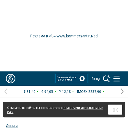
Реклама в «Ъ» www.kommersant.ru/ad
Коммерсантъ
Вход
$ 81,40
€ 94,05
¥ 12,18
IMOEX 2287,90
Предыдущая
С
страница
с
Оставаясь на сайте, вы соглашаетесь с
правилами использования
ОК
куки
Деньги