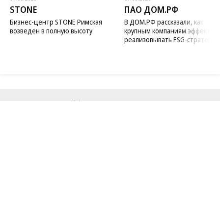
STONE
ПАО ДОМ.РФ
Бизнес-центр STONE Римская
В ДОМ.РФ рассказали, как
возведен в полную высоту
крупным компаниям эффектив
реализовывать ESG-стратегию
Благотворительный фонд
18+ реклама
О «Коммерсанте»
Android
Архив
Обратная связь
Контакты
Правовая информация
Реклама
E-mail рассылки
Вакансии
18+