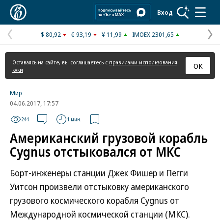
Коммерсантъ
Вход
$ 80,92
€ 93,19
¥ 11,99
IMOEX 2301,65
Предыдущая
С
страница
с
Оставаясь на сайте, вы соглашаетесь с
правилами использования
ОК
куки
Мир
04.06.2017, 17:57
244
1 мин.
Американский грузовой корабль
Cygnus отстыковался от МКС
Борт-инженеры станции Джек Фишер и Пегги
Уитсон произвели отстыковку американского
грузового космического корабля Cygnus от
Международной космической станции (МКС).