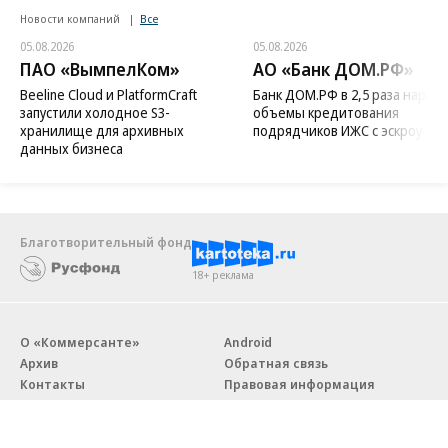
Новости компаний
Все
05.08.2026
05.08.2026
ПАО «ВымпелКом»
АО «Банк ДОМ.РФ»
Beeline Cloud и PlatformCraft
Банк ДОМ.РФ в 2,5 раза нараст
запустили холодное S3-
объемы кредитования
хранилище для архивных
подрядчиков ИЖС с эскроу
данных бизнеса
Благотворительный фонд
18+ реклама
О «Коммерсанте»
Android
Архив
Обратная связь
Контакты
Правовая информация
Реклама
E-mail рассылки
Вакансии