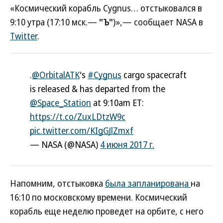
«Космический корабль Cygnus… отстыковался в
9:10 утра (17:10 мск.—
"Ъ"
)»,— сообщает NASA в
Twitter
.
.
@OrbitalATK
's
#Cygnus
cargo spacecraft
is released & has departed from the
@Space_Station
at 9:10am ET:
https://t.co/ZuxLDtzW9c
pic.twitter.com/KIgGJlZmxf
— NASA (@NASA)
4 июня 2017 г.
Напомним, отстыковка
была запланирована
на
16:10 по московскому времени. Космический
корабль еще неделю проведет на орбите, с него