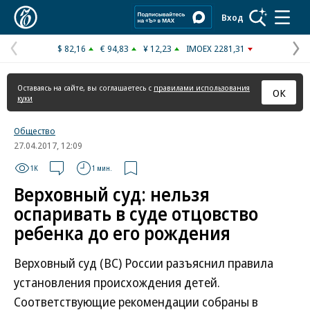
Коммерсантъ
Вход
$ 82,16
€ 94,83
¥ 12,23
IMOEX 2281,31
Предыдущая
С
страница
с
Оставаясь на сайте, вы соглашаетесь с
правилами использования
ОК
куки
Общество
27.04.2017, 12:09
1K
1 мин.
Верховный суд: нельзя
оспаривать в суде отцовство
ребенка до его рождения
Верховный суд (ВС) России разъяснил правила
установления происхождения детей.
Соответствующие рекомендации собраны в