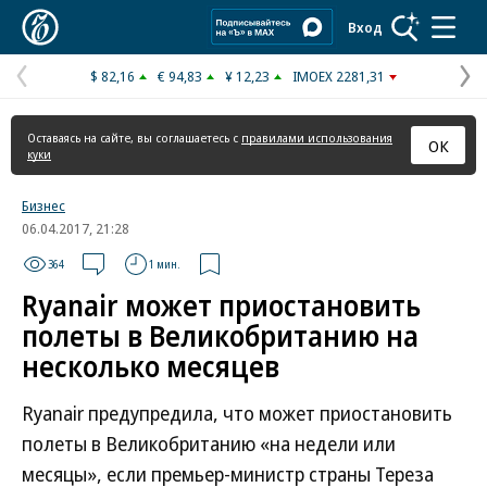
Коммерсантъ
Вход
$ 82,16
€ 94,83
¥ 12,23
IMOEX 2281,31
Предыдущая
С
страница
с
Оставаясь на сайте, вы соглашаетесь с
правилами использования
ОК
куки
Бизнес
06.04.2017, 21:28
364
1 мин.
Ryanair может приостановить
полеты в Великобританию на
несколько месяцев
Ryanair предупредила, что может приостановить
полеты в Великобританию «на недели или
месяцы», если премьер-министр страны Тереза