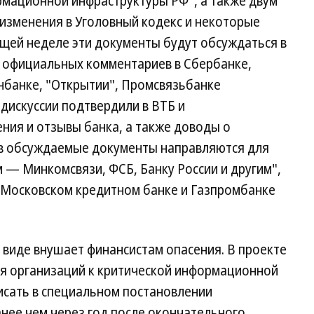
рмационной инфраструктуры РФ", а также двум
 изменения в Уголовный кодекс и некоторые
ущей неделе эти документы будут обсуждаться в
 официальных комментариев в Сбербанке,
нбанке, "Открытии", Промсвязьбанке
 дискуссии подтвердили в ВТБ и
ния и отзывы банка, а также доводы о
 в обсуждаемые документы направляются для
 — Минкомсвязи, ФСБ, Банку России и другим",
В Московском кредитном банке и Газпромбанке
 виде внушает финансистам опасения. В проекте
ия организаций к критической информационной
исать в специальном постановлении
анее чем через год после окончательного