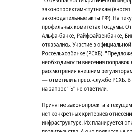
"О безопасности критической инфо
законопроектам-спутникам (вносят
законодательные акты РФ). На тек
профильных комитетах Госдумы. От
Альфа-банке, Райффайзенбанке, Би
отказались. Участие в официальной
Россельхозбанке (РСХБ). "Предложе
необходимости внесения поправок
рассмотрения внешним регуляторам
— отметили в пресс-службе РСХБ. 
на запрос "Ъ" не ответили.
Принятие законопроекта в текущем
нет конкретных критериев отнесен
инфраструктуре. Их планируется оп
правительства. А оно появится не р