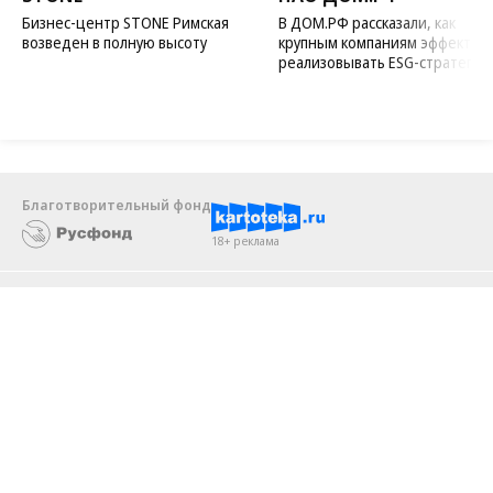
07.08.2026
07.08.2026
STONE
ПАО ДОМ.РФ
Бизнес-центр STONE Римская
В ДОМ.РФ рассказали, как
возведен в полную высоту
крупным компаниям эффектив
реализовывать ESG-стратегию
Благотворительный фонд
18+ реклама
О «Коммерсанте»
Android
Архив
Обратная связь
Контакты
Правовая информация
Реклама
E-mail рассылки
Вакансии