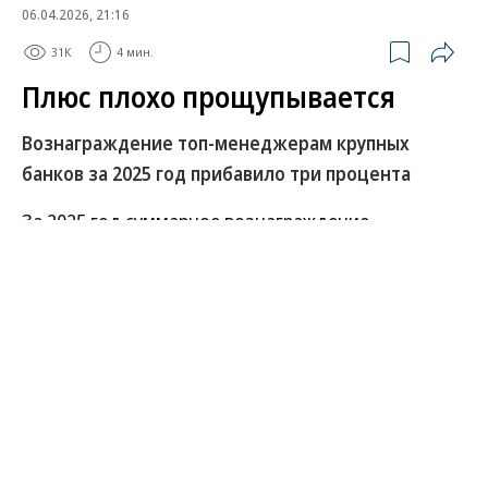
06.04.2026, 21:16
31K
4 мин.
Плюс плохо прощупывается
Вознаграждение топ-менеджерам крупных
банков за 2025 год прибавило три процента
За 2025 год суммарное вознаграждение
ключевому менеджменту полутора десятка
банковских групп выросло менее чем на 3%. Столь
символический рост объясняется
соответствующим увеличением суммарной
чистой прибыли. Впрочем, высокие финансовые
результаты ряда банков позволили им поощрить
топ-менеджмент более активно, в том числе за
счет акций.