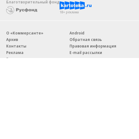
Благотворительный фонд
18+ реклама
О «Коммерсанте»
Android
Архив
Обратная связь
Контакты
Правовая информация
Реклама
E-mail рассылки
Вакансии
18+
© АО «Коммерсантъ». 127006, Москва, Оружейный переулок д. 41,
тел. +7 (495) 797-69-70.
Сетевое издание «Коммерсантъ» (доменное имя сайта:
kommersant.ru) зарегистрировано Федеральной службой
по надзору в сфере связи, информационных технологий и массовых
коммуникаций (Роскомнадзор), регистрационный номер и дата
принятия решения о регистрации: серия
Эл № ФС77-76922
от 11 октября 2019 г.