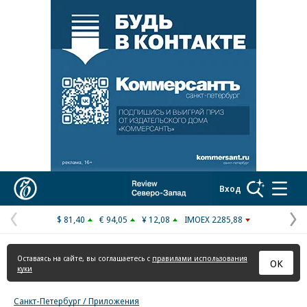
Реклама в «Ъ» www.kommersant.ru/ad
Коммерсантъ
Вход
$ 81,40
€ 94,05
¥ 12,08
IMOEX 2285,88
Предыдущая
С
страница
с
Оставаясь на сайте, вы соглашаетесь с
правилами использования
ОК
куки
Санкт-Петербург / Приложения