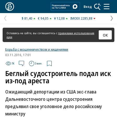
Коммерсантъ
Вход
$ 81,40
€ 94,05
¥ 12,08
IMOEX 2285,88
Предыдущая
С
страница
с
Оставаясь на сайте, вы соглашаетесь с
правилами использования
ОК
куки
Борьба с мошенничеством и хищениями
03.11.2016, 17:01
7K
3 мин.
Беглый судостроитель подал иск
из-под ареста
Ожидающий депортации из США экс-глава
Дальневосточного центра судостроения
предъявил свое уголовное дело российскому
министру