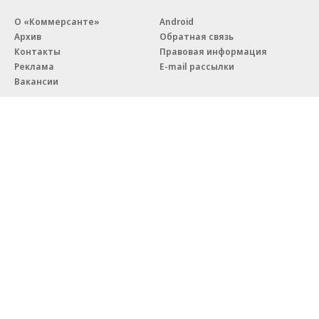
О «Коммерсанте»
Android
Архив
Обратная связь
Контакты
Правовая информация
Реклама
E-mail рассылки
Вакансии
18+
© АО «Коммерсантъ». 127006, Москва, Оружейный переулок д. 41,
тел. +7 (495) 797-69-70.
Сетевое издание «Коммерсантъ» (доменное имя сайта:
kommersant.ru) зарегистрировано Федеральной службой
по надзору в сфере связи, информационных технологий и массовых
коммуникаций (Роскомнадзор), регистрационный номер и дата
принятия решения о регистрации: серия
Эл № ФС77-76922
от 11 октября 2019 г.
Партнерские проекты/материалы, новости компаний, материалы
с пометкой «Промо» и «Официальное сообщение» опубликованы
на коммерческой основе.