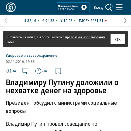
Коммерсантъ
Вход
$ 82,16
€ 94,83
¥ 12,23
IMOEX 2281,31
Предыдущая
С
страница
с
Оставаясь на сайте, вы соглашаетесь с
правилами использования
ОК
куки
Здоровье и здравоохранение
02.11.2016, 19:33
14K
6
2 мин.
Владимиру Путину доложили о
нехватке денег на здоровье
Президент обсудил с министрами социальные
вопросы
Владимир Путин провел совещание по