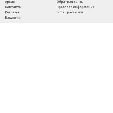
Архив
Обратная связь
Контакты
Правовая информация
Реклама
E-mail рассылки
Вакансии
18+
© АО «Коммерсантъ». 127006, Москва, Оружейный переулок д. 41,
тел. +7 (495) 797-69-70.
Сетевое издание «Коммерсантъ» (доменное имя сайта:
kommersant.ru) зарегистрировано Федеральной службой
по надзору в сфере связи, информационных технологий и массовых
коммуникаций (Роскомнадзор), регистрационный номер и дата
принятия решения о регистрации: серия
Эл № ФС77-76922
от 11 октября 2019 г.
Партнерские проекты/материалы, новости компаний, материалы
с пометкой «Промо» и «Официальное сообщение» опубликованы
на коммерческой основе.
На kommersant.ru применяются рекомендательные технологии.
Подробнее