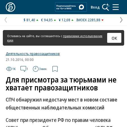
Коммерсантъ
Вход
$ 81,40
€ 94,05
¥ 12,08
IMOEX 2285,88
Предыдущая
С
страница
с
Оставаясь на сайте, вы соглашаетесь с
правилами использования
ОК
куки
Деятельность правозащитников
21.10.2016, 00:00
1K
1
3 мин.
Для присмотра за тюрьмами не
хватает правозащитников
СПЧ обнаружил недостачу мест в новом составе
общественных наблюдательных комиссий
Совет при президенте РФ по правам человека