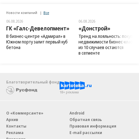
Новости компаний
Все
06.08.2026
06.08.2026
ГК «Галс-Девелопмент»
«Донстрой»
В бизнес-центре «Адмирал» в
Тренд на лояльность: покупат
Южном порту залит первый куб
недвижимости бизнес-класса в
бетона
из 10 случаев остаются
в сегменте
Благотворительный фонд
18+ реклама
О «Коммерсанте»
Android
Архив
Обратная связь
Контакты
Правовая информация
Реклама
E-mail рассылки
Вакансии