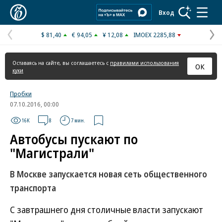
Коммерсантъ
Вход
$ 81,40
€ 94,05
¥ 12,08
IMOEX 2285,88
Предыдущая
С
страница
с
Оставаясь на сайте, вы соглашаетесь с
правилами использования
ОК
куки
Пробки
07.10.2016, 00:00
16K
8
7 мин.
Автобусы пускают по
"Магистрали"
В Москве запускается новая сеть общественного
транспорта
С завтрашнего дня столичные власти запускают