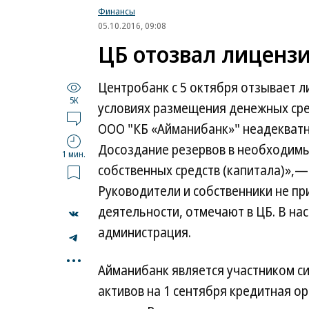
Финансы
05.10.2016, 09:08
ЦБ отозвал лиценз
Центробанк с 5 октября отзывает л
5K
условиях размещения денежных сре
ООО "КБ «Айманибанк»" неадекватно
Досоздание резервов в необходимы
1 мин.
собственных средств (капитала)»,—
Руководители и собственники не пр
деятельности, отмечают в ЦБ. В на
администрация.
...
Айманибанк является участником си
активов на 1 сентября кредитная о