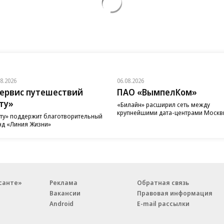
08.2026
06.08.2026
ервис путешествий
ПАО «ВымпелКом»
ту»
«Билайн» расширил сеть между
крупнейшими дата-центрами Моск
ту» поддержит благотворительный
д «Линия Жизни»
санте»
Реклама
Обратная связь
Вакансии
Правовая информация
Android
E-mail рассылки