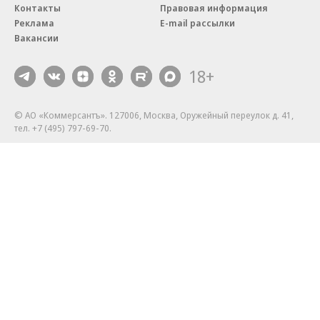
Контакты
Правовая информация
Реклама
E-mail рассылки
Вакансии
18+
© АО «Коммерсантъ». 127006, Москва, Оружейный переулок д. 41,
тел. +7 (495) 797-69-70.
Сетевое издание «Коммерсантъ» (доменное имя сайта:
kommersant.ru) зарегистрировано Федеральной службой
по надзору в сфере связи, информационных технологий и массовых
коммуникаций (Роскомнадзор), регистрационный номер и дата
принятия решения о регистрации: серия
Эл № ФС77-76922
от 11 октября 2019 г.
Партнерские проекты/материалы, новости компаний, материалы
с пометкой «Промо» и «Официальное сообщение» опубликованы
на коммерческой основе.
На kommersant.ru применяются рекомендательные технологии.
Подробнее