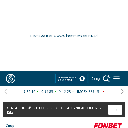
Реклама в «Ъ» www.kommersant.ru/ad
Коммерсантъ
Вход
$ 82,16
€ 94,83
¥ 12,23
IMOEX 2281,31
Предыдущая
С
страница
с
Оставаясь на сайте, вы соглашаетесь с
правилами использования
ОК
куки
Спорт