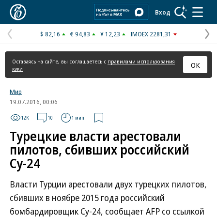
Коммерсантъ
Вход
$ 82,16
€ 94,83
¥ 12,23
IMOEX 2281,31
Предыдущая
С
страница
с
Оставаясь на сайте, вы соглашаетесь с
правилами использования
ОК
куки
Мир
19.07.2016, 00:06
12K
10
1 мин.
Турецкие власти арестовали
пилотов, сбивших российский
Су-24
Власти Турции арестовали двух турецких пилотов,
сбивших в ноябре 2015 года российский
бомбардировщик Су-24, сообщает AFP со ссылкой