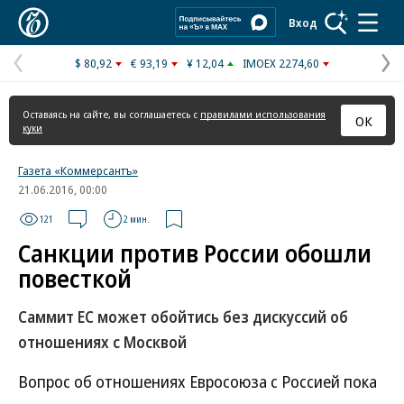
Коммерсантъ
Вход
$ 80,92
€ 93,19
¥ 12,04
IMOEX 2274,60
Предыдущая
С
страница
с
Оставаясь на сайте, вы соглашаетесь с
правилами использования
ОК
куки
Газета «Коммерсантъ»
21.06.2016, 00:00
121
2 мин.
Санкции против России обошли
повесткой
Саммит ЕС может обойтись без дискуссий об
отношениях с Москвой
Вопрос об отношениях Евросоюза с Россией пока