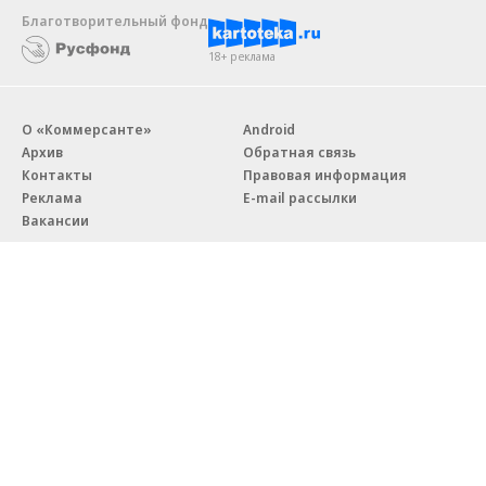
Благотворительный фонд
18+ реклама
О «Коммерсанте»
Android
Архив
Обратная связь
Контакты
Правовая информация
Реклама
E-mail рассылки
Вакансии
18+
© АО «Коммерсантъ». 127006, Москва, Оружейный переулок д. 41,
тел. +7 (495) 797-69-70.
Сетевое издание «Коммерсантъ» (доменное имя сайта:
kommersant.ru) зарегистрировано Федеральной службой
по надзору в сфере связи, информационных технологий и массовых
коммуникаций (Роскомнадзор), регистрационный номер и дата
принятия решения о регистрации: серия
Эл № ФС77-76922
от 11 октября 2019 г.