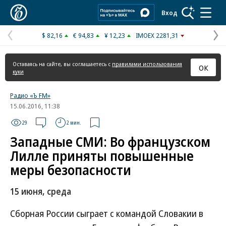
Коммерсантъ
Вход
$ 82,16
€ 94,83
¥ 12,23
IMOEX 2281,31
Предыдущая
С
страница
с
Оставаясь на сайте, вы соглашаетесь с
правилами использования
ОК
куки
Радио «Ъ FM»
15.06.2016, 11:38
29
2 мин.
Западные СМИ: Во французском
Лилле приняты повышенные
меры безопасности
15 июня, среда
Сборная России сыграет с командой Словакии в