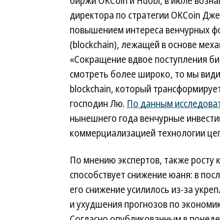
биржи OKCoin и Huobi, в июле возна
директора по стратегии OKCoin Дже
повышением интереса венчурных фо
(blockchain), лежащей в основе мех
«Сокращение вдвое поступления би
смотреть более широко, то мы вид
blockchain, который трансформирует
господин Лю.
По данным исследова
нынешнего года венчурные инвести
коммерциализацией технологии цепо
По мнению экспертов, также росту 
способствует снижение юаня: в пос
его снижение усилилось из-за укре
и ухудшения прогнозов по экономик
Согласно опубликованным в понеде