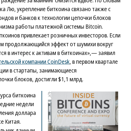
граждение за майнинг снизится вдвое. По словам
ка Лю, укрепление биткоина связано также с
ндов и банков к технологии цепочки блоков
анизма работы платежной системы Bitcoin.
ткоинов привлекает розничных инвесторов. Если
им продолжающийся эффект от шумихи вокруг
ся в интерес к активам в биткоинах»,— заявил
тельской компании CoinDesk
, в первом квартале
ции в стартапы, занимающиеся
чки блоков, достигли $1,1 млрд.
курса биткоина
ледние недели
пления доллара
е Китая.
льник данным,