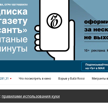
Реклама в «Ъ» www.kommersant.ru/ad
281,31
Что посмотреть в кино
Взрыв у Balzi Rossi
Мигранты в
с
правилами использования куки