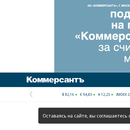
Коммерсантъ
$ 82,16
€ 94,83
¥ 12,23
IMOEX 2
Предыдущая
страница
Оставаясь на сайте, вы соглашаетесь 