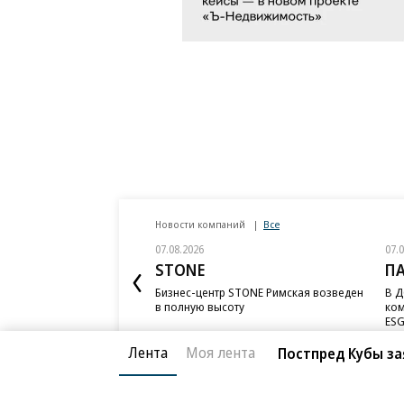
Новости компаний
Все
07.08.2026
07.
STONE
П
Бизнес-центр STONE Римская возведен
В Д
в полную высоту
ком
ESG
Лента
Моя лента
Постпред Кубы за