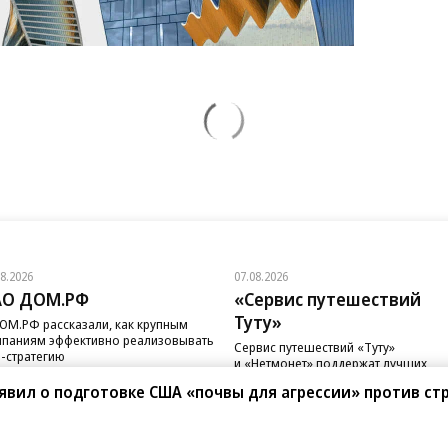
08.2026
07.08.2026
АО ДОМ.РФ
«Сервис путешествий
Туту»
ОМ.РФ рассказали, как крупным
паниям эффективно реализовывать
Сервис путешествий «Туту»
-стратегию
и «Нетмонет» поддержат лучших
сотрудников российских отелей
явил о подготовке США «почвы для агрессии» против ст