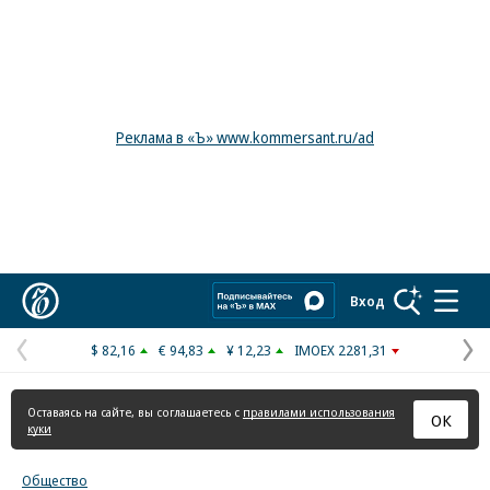
Реклама в «Ъ» www.kommersant.ru/ad
Коммерсантъ
Вход
$ 82,16
€ 94,83
¥ 12,23
IMOEX 2281,31
Предыдущая
С
страница
с
Оставаясь на сайте, вы соглашаетесь с
правилами использования
ОК
куки
Общество