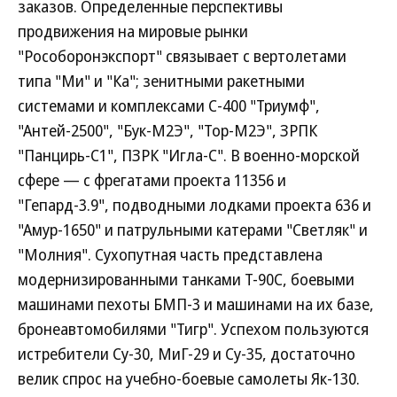
заказов. Определенные перспективы
продвижения на мировые рынки
"Рособоронэкспорт" связывает с вертолетами
типа "Ми" и "Ка"; зенитными ракетными
системами и комплексами С-400 "Триумф",
"Антей-2500", "Бук-М2Э", "Тор-М2Э", ЗРПК
"Панцирь-С1", ПЗРК "Игла-С". В военно-морской
сфере — с фрегатами проекта 11356 и
"Гепард-3.9", подводными лодками проекта 636 и
"Амур-1650" и патрульными катерами "Светляк" и
"Молния". Сухопутная часть представлена
модернизированными танками Т-90С, боевыми
машинами пехоты БМП-3 и машинами на их базе,
бронеавтомобилями "Тигр". Успехом пользуются
истребители Су-30, МиГ-29 и Су-35, достаточно
велик спрос на учебно-боевые самолеты Як-130.