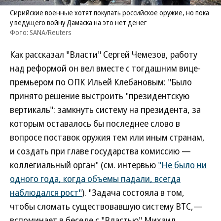
Сирийские военные хотят покупать российское оружие, но пока
у ведущего войну Дамаска на это нет денег
Фото: SANA/Reuters
Как рассказал "Власти" Сергей Чемезов, работу
над реформой он вел вместе с тогдашним вице-
премьером по ОПК Ильей Клебановым: "Было
принято решение выстроить "президентскую
вертикаль": замкнуть систему на президента, за
которым оставалось бы последнее слово в
вопросе поставок оружия тем или иным странам,
и создать при главе государства комиссию —
коллегиальный орган" (см. интервью
"Не было ни
одного года, когда объемы падали, всегда
наблюдался рост"
). "Задача состояла в том,
чтобы сломать существовавшую систему ВТС,—
вспоминает в беседе с "Властью" Михаил