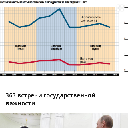
Развернуть на
363 встречи государственной
важности