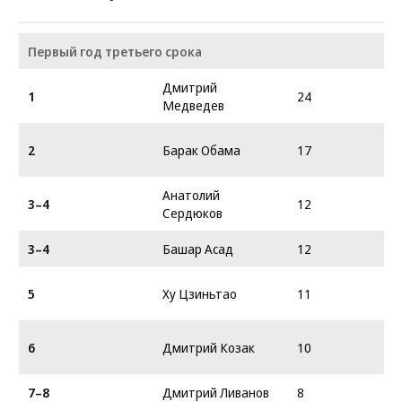
Первый год третьего срока
Дмитрий
1
24
Медведев
2
Барак Обама
17
Анатолий
3–4
12
Сердюков
3–4
Башар Асад
12
5
Ху Цзиньтао
11
6
Дмитрий Козак
10
7–8
Дмитрий Ливанов
8