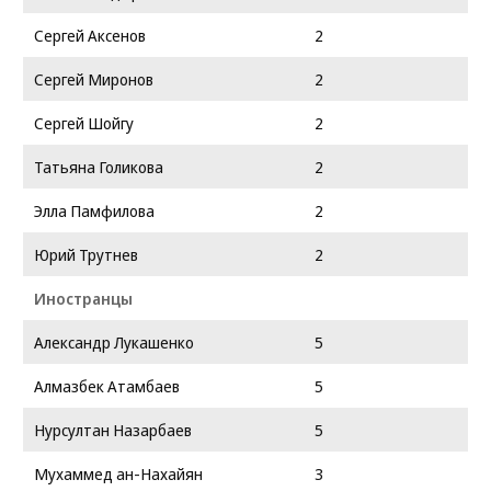
Сергей Аксенов
2
Сергей Миронов
2
Сергей Шойгу
2
Татьяна Голикова
2
Элла Памфилова
2
Юрий Трутнев
2
Иностранцы
Александр Лукашенко
5
Алмазбек Атамбаев
5
Нурсултан Назарбаев
5
Мухаммед ан-Нахайян
3