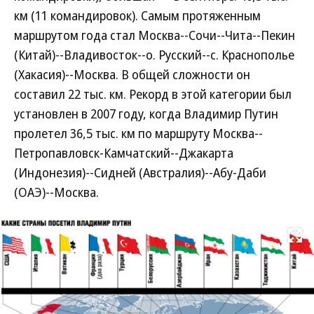
км (11 командировок). Самым протяженным
маршрутом года стал Москва--Сочи--Чита--Пекин
(Китай)--Владивосток--о. Русский--с. Краснополье
(Хакасия)--Москва. В общей сложности он
составил 22 тыс. км. Рекорд в этой категории был
установлен в 2007 году, когда Владимир Путин
пролетел 36,5 тыс. км по маршруту Москва--
Петропавловск-Камчатский--Джакарта
(Индонезия)--Сидней (Австралия)--Абу-Даби
(ОАЭ)--Москва.
Развернуть на