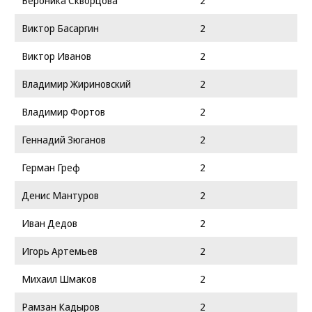
Вероника Скворцова
2
Виктор Басаргин
2
Виктор Иванов
2
Владимир Жириновский
2
Владимир Фортов
2
Геннадий Зюганов
2
Герман Греф
2
Денис Мантуров
2
Иван Дедов
2
Игорь Артемьев
2
Михаил Шмаков
2
Рамзан Кадыров
2