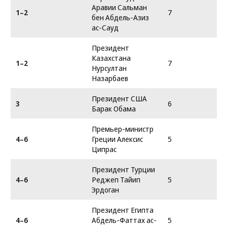
Аравии Сальман
1–2
7
бен Абдель-Азиз
ас-Сауд
Президент
Казахстана
1–2
7
Нурсултан
Назарбаев
Президент США
3
6
Барак Обама
Премьер-министр
4–6
Греции Алексис
5
Ципрас
Президент Турции
4–6
Реджеп Тайип
5
Эрдоган
Президент Египта
4–6
Абдель-Фаттах ас-
5