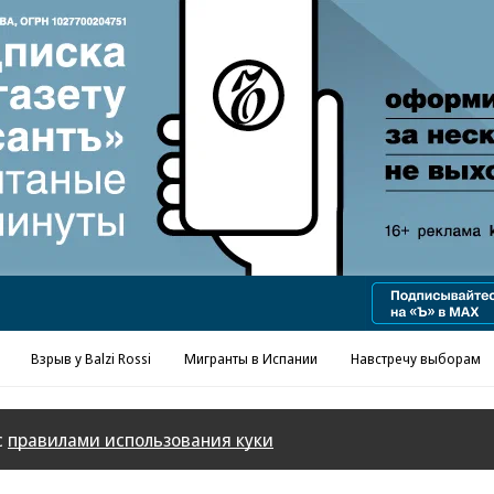
Реклама в «Ъ» www.kommersant.ru/ad
Взрыв у Balzi Rossi
Мигранты в Испании
Навстречу выборам
с
правилами использования куки