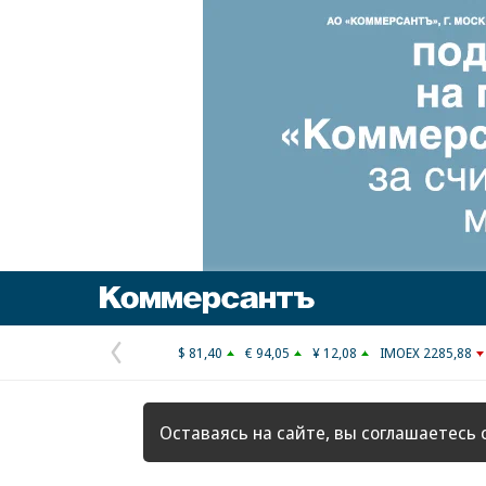
Коммерсантъ
$ 81,40
€ 94,05
¥ 12,08
IMOEX 2285,88
Предыдущая
страница
Оставаясь на сайте, вы соглашаетесь 