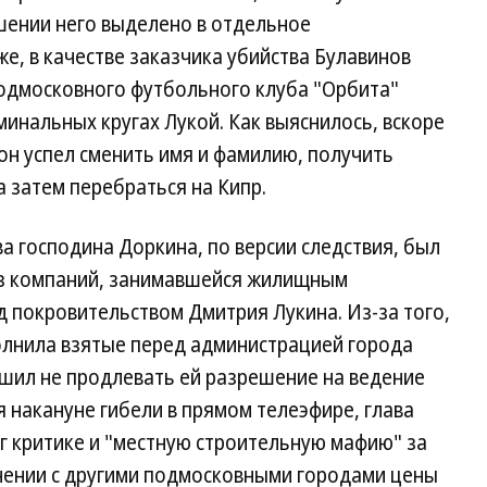
ошении него выделено в отдельное
е, в качестве заказчика убийства Булавинов
одмосковного футбольного клуба "Орбита"
минальных кругах Лукой. Как выяснилось, вскоре
он успел сменить имя и фамилию, получить
а затем перебраться на Кипр.
а господина Доркина, по версии следствия, был
из компаний, занимавшейся жилищным
 покровительством Дмитрия Лукина. Из-за того,
олнила взятые перед администрацией города
ешил не продлевать ей разрешение на ведение
я накануне гибели в прямом телеэфире, глава
рг критике и "местную строительную мафию" за
нении с другими подмосковными городами цены