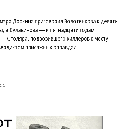
 мэра Доркина приговорил Золотенкова к девяти
ы, а Булавинова — к пятнадцати годам
 — Столяра, подвозившего киллеров к месту
 вердиктом присяжных оправдал.
. 5