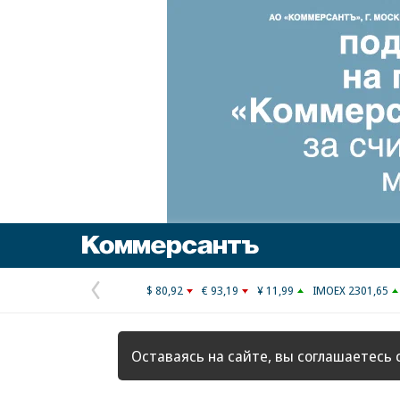
Коммерсантъ
$ 80,92
€ 93,19
¥ 11,99
IMOEX 2301,65
Предыдущая
страница
Оставаясь на сайте, вы соглашаетесь 