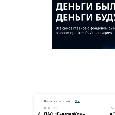
Новости компаний
Все
05.08.2026
05.
ПАО «ВымпелКом»
АО