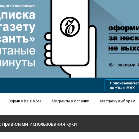
Реклама в «Ъ» www.kommersant.ru/ad
Взрыв у Balzi Rossi
Мигранты в Испании
Навстречу выборам
с
правилами использования куки