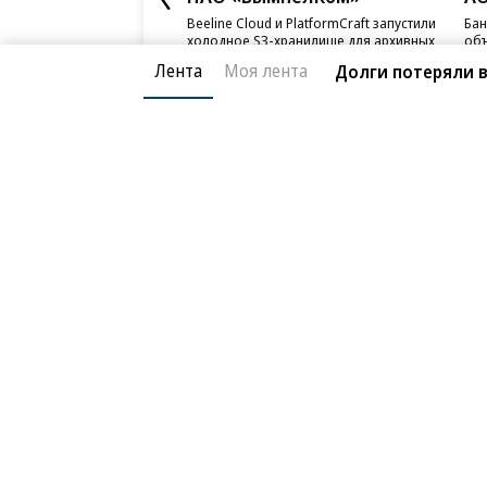
Beeline Cloud и PlatformCraft запустили
Бан
холодное S3-хранилище для архивных
объ
данных бизнеса
ИЖС
Лента
Моя лента
Долги потеряли 
Благотворительный фонд
О «Коммер
Архив
Контакты
18+ реклама
© АО «Коммерсантъ». 127006, Москва, Оружейный пе
Сетевое издание «Коммерсантъ» (доменное имя сайт
Федеральной службой по надзору в сфере связи, и
и массовых коммуникаций (Роскомнадзор), регистра
решения о регистрации: серия
Эл № ФС77-76922
от 1