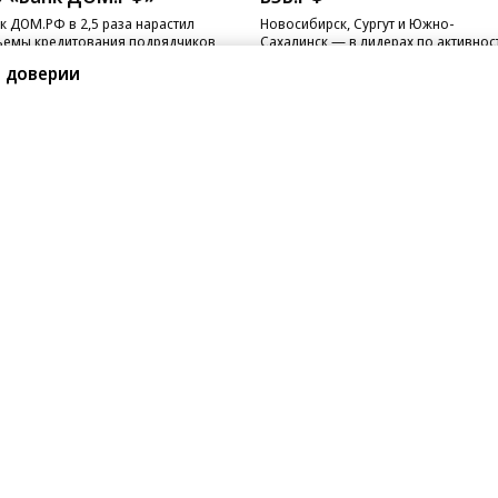
к ДОМ.РФ в 2,5 раза нарастил
Новосибирск, Сургут и Южно-
емы кредитования подрядчиков
Сахалинск — в лидерах по активнос
 с эскроу
реализации ГЧП
в доверии
санте»
Реклама
Обратная связь
Вакансии
Правовая информация
Android
E-mail рассылки
реулок д. 41,
тел. +7 (495) 797-69-70.
Партнерские проекты/матери
«Промо» и «Официальное со
а: kommersant.ru) зарегистрировано
нформационных технологий
На kommersant.ru применяют
ционный номер и дата принятия
1 октября 2019 г.