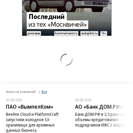
Новости компаний
Все
05.08.2026
05.08.2026
ПАО «ВымпелКом»
АО «Банк ДОМ.РФ»
Beeline Cloud и PlatformCraft
Банк ДОМ.РФ в 2,5 раза нараст
запустили холодное S3-
объемы кредитования
хранилище для архивных
подрядчиков ИЖС с эскроу
данных бизнеса