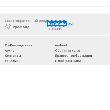
Благотворительный фонд
18+ реклама
О «Коммерсанте»
Android
Архив
Обратная связь
Контакты
Правовая информация
Реклама
E-mail рассылки
Вакансии
18+
© АО «Коммерсантъ». 127006, Москва, Оружейный переулок д. 41,
тел. +7 (495) 797-69-70.
Сетевое издание «Коммерсантъ» (доменное имя сайта:
kommersant.ru) зарегистрировано Федеральной службой