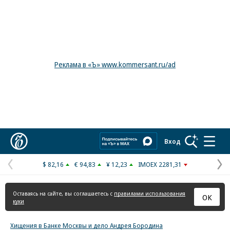
Реклама в «Ъ» www.kommersant.ru/ad
Коммерсантъ
Вход
$ 82,16
€ 94,83
¥ 12,23
IMOEX 2281,31
Предыдущая
С
страница
с
Оставаясь на сайте, вы соглашаетесь с
правилами использования
ОК
куки
Хищения в Банке Москвы и дело Андрея Бородина