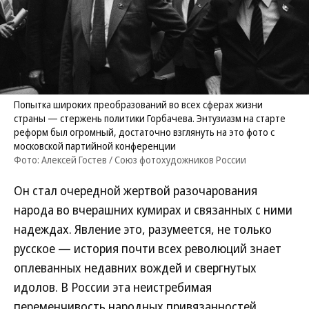
Попытка широких преобразований во всех сферах жизни
страны — стержень политики Горбачева. Энтузиазм на старте
реформ был огромный, достаточно взглянуть на это фото с
московской партийной конференции
Фото: Алексей Гостев / Союз фотохудожников России
Он стал очередной жертвой разочарования
народа во вчерашних кумирах и связанных с ними
надеждах. Явление это, разумеется, не только
русское — история почти всех революций знает
оплеванных недавних вождей и свергнутых
идолов. В России эта неистребимая
переменчивость народных привязанностей