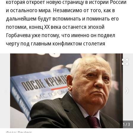
которая откроет новую страницу в истории России
и остального мира. Независимо от того, как в
дальнейшем будут вспоминать и поминать его
потомки, конец XX века останется эпохой
Горбачева уже потому, что именно он подвел
черту под главным конфликтом столетия
Развернуть на
1
/
3
Фото: Reuters