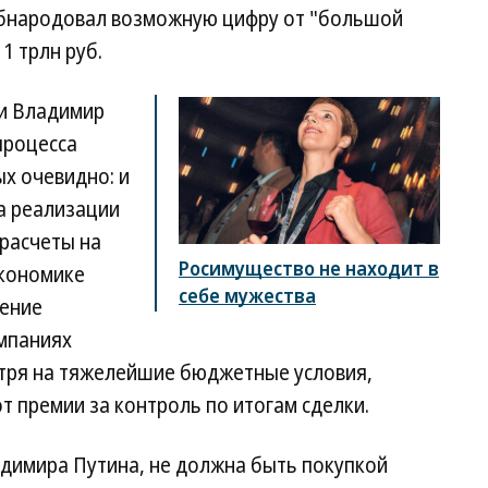
обнародовал возможную цифру от "большой
1 трлн руб.
чи Владимир
процесса
ых очевидно: и
а реализации
 расчеты на
Росимущество не находит в
экономике
себе мужества
нение
омпаниях
ря на тяжелейшие бюджетные условия,
т премии за контроль по итогам сделки.
адимира Путина, не должна быть покупкой