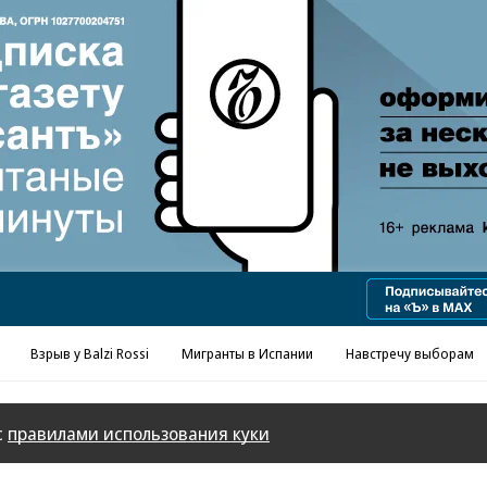
Реклама в «Ъ» www.kommersant.ru/ad
Взрыв у Balzi Rossi
Мигранты в Испании
Навстречу выборам
с
правилами использования куки