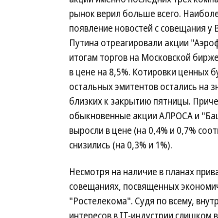
рынок верил больше всего. Наиболе
появление новостей с совещания у
Путина отреагировали акции "Аэро
итогам торгов на Московской бирж
в цене на 8,5%. Котировки ценных б
остальных эмитентов остались на з
близких к закрытию пятницы. Приче
обыкновенные акции АЛРОСА и "Ба
выросли в цене (на 0,4% и 0,7% соо
снизились (на 0,3% и 1%).
Несмотря на наличие в планах прив
совещаниях, посвященных экономи
"Ростелекома". Судя по всему, вну
интересов в IT-индустрии слишком