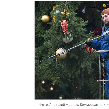
Фото: Анатолий Жданов, Коммерсантъ
/
к