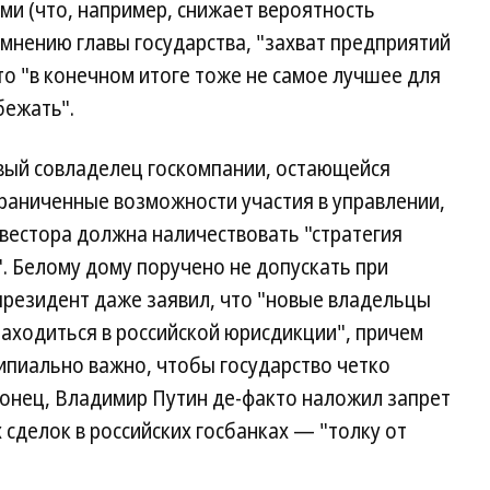
и (что, например, снижает вероятность
мнению главы государства, "захват предприятий
 "в конечном итоге тоже не самое лучшее для
бежать".
овый совладелец госкомпании, остающейся
раниченные возможности участия в управлении,
вестора должна наличествовать "стратегия
. Белому дому поручено не допускать при
резидент даже заявил, что "новые владельцы
аходиться в российской юрисдикции", причем
ипиально важно, чтобы государство четко
конец, Владимир Путин де-факто наложил запрет
сделок в российских госбанках — "толку от