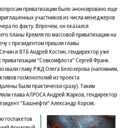
вопросам приватизации было анонсировано еще
 приглашенных участников из числа менеджеров
чера по факту. Впрочем, он оказался
его планы Кремля по массовой приватизации на
ечу с президентом пришли главы
Сечин и ВТБ Андрей Костин, гендиректор уже
к приватизации "Совкомфлота" Сергей Франк.
позвали главу РЖД Олега Белозерова (напомним,
ктивов госмонополий из проекта
далены были практически сразу). Таким
вляли глава АЛРОСА Андрей Жарков, гендиректор
резидент "Башнефти" Александр Корсик.
ию госпакетов
аний фондовый