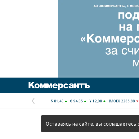
Коммерсантъ
$ 81,40
€ 94,05
¥ 12,08
IMOEX 2285,88
Предыдущая
страница
Оставаясь на сайте, вы соглашаетесь 