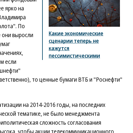
е ярко на
 Владимира
флота". По
Какие экономические
е они выросли
сценарии теперь не
умаг
кажутся
начениях,
пессимистическими
м если
шнефти"
тветственно), то ценные бумаги ВТБ и "Роснефти"
атизации на 2014-2016 годы, на последних
ческой тематике, не было менеджмента
триполитическая сложность согласования
 высока, чтобы акции телекоммуникационного