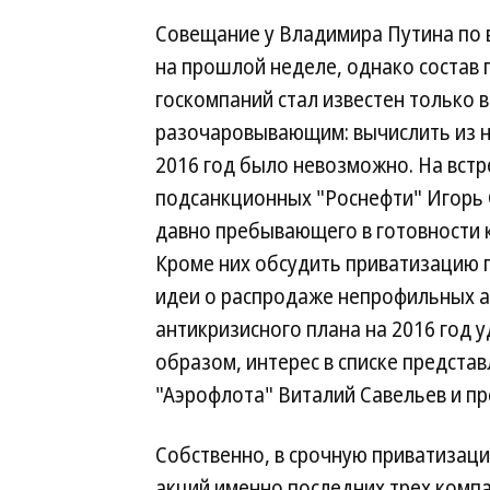
Совещание у Владимира Путина по 
на прошлой неделе, однако состав
госкомпаний стал известен только в
разочаровывающим: вычислить из н
2016 год было невозможно. На встр
подсанкционных "Роснефти" Игорь 
давно пребывающего в готовности 
Кроме них обсудить приватизацию 
идеи о распродаже непрофильных а
антикризисного плана на 2016 год у
образом, интерес в списке предста
"Аэрофлота" Виталий Савельев и п
Собственно, в срочную приватизац
акций именно последних трех комп