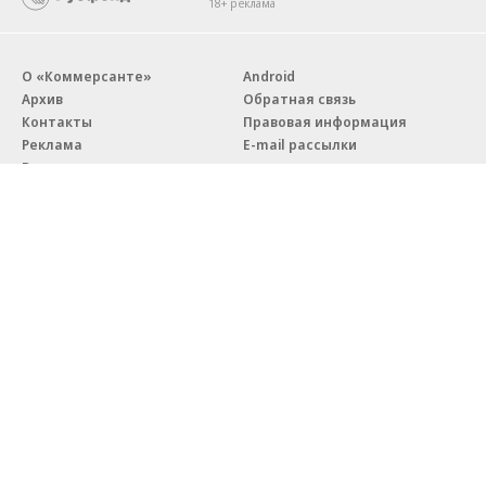
18+ реклама
О «Коммерсанте»
Android
Архив
Обратная связь
Контакты
Правовая информация
Реклама
E-mail рассылки
Вакансии
18+
© АО «Коммерсантъ». 127006, Москва, Оружейный переулок д. 41,
тел. +7 (495) 797-69-70.
Сетевое издание «Коммерсантъ» (доменное имя сайта:
kommersant.ru) зарегистрировано Федеральной службой
по надзору в сфере связи, информационных технологий и массовых
коммуникаций (Роскомнадзор), регистрационный номер и дата
принятия решения о регистрации: серия
Эл № ФС77-76922
от 11 октября 2019 г.
Партнерские проекты/материалы, новости компаний, материалы
с пометкой «Промо» и «Официальное сообщение» опубликованы