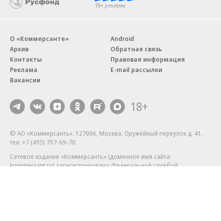
18+ реклама
О «Коммерсанте»
Android
Архив
Обратная связь
Контакты
Правовая информация
Реклама
E-mail рассылки
Вакансии
18+
© АО «Коммерсантъ». 127006, Москва, Оружейный переулок д. 41,
тел. +7 (495) 797-69-70.
Сетевое издание «Коммерсантъ» (доменное имя сайта:
kommersant.ru) зарегистрировано Федеральной службой
по надзору в сфере связи, информационных технологий и массовых
коммуникаций (Роскомнадзор), регистрационный номер и дата
принятия решения о регистрации: серия
Эл № ФС77-76922
от 11 октября 2019 г.
Партнерские проекты/материалы, новости компаний, материалы